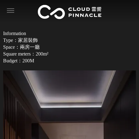
Information
Type：家居裝飾
Space：兩房一廳
Square meters：200m²
Budget：200M