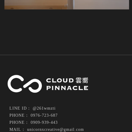
@261wmzti
0976-723-687
0909-939-443
unicornxcreative@gmail.com