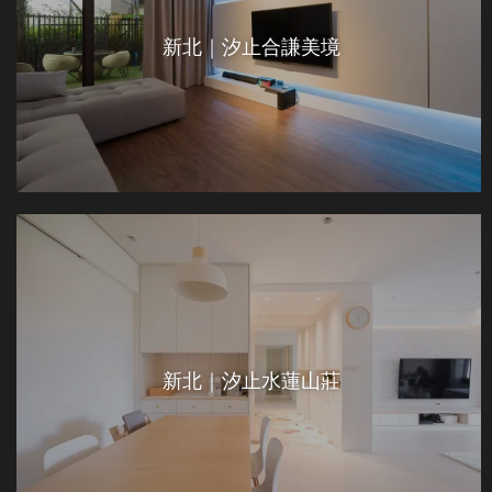
新北｜汐止合謙美境
新北｜汐止水蓮山莊